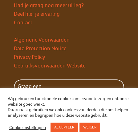
Had je graag nog meer uitleg?
Deel hier je ervaring
Contact
Algemene Voorwaarden
Data Protection Notice
Privacy Policy
Gebruiksvoorwaarden Website
Graag een
wekelijkse herinnering?
Wij gebruiken functionele cookies om ervoor te zorgen dat onze
website goed werkt.
Daarnaast gebruiken we ook cookies van derden die ons helpen
analyseren en begrijpen hoe u deze website gebruikt.
Cookie instellingen
ACCEPTEER
WEIGER