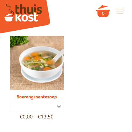
0
Boerengroentesoep
€
0,00
–
€
13,50