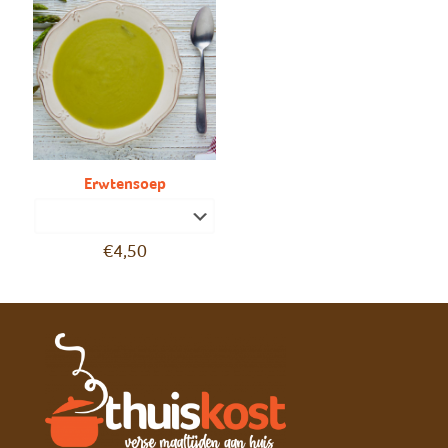
Erwtensoep
€
4,50