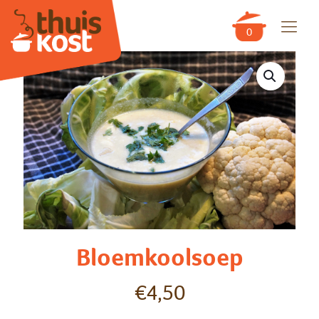
0
Bloemkoolsoep
€
4,50