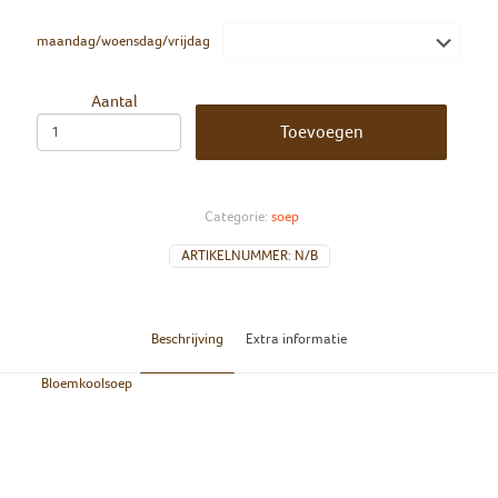
maandag/woensdag/vrijdag
Aantal
Toevoegen
Categorie:
soep
ARTIKELNUMMER:
N/B
Beschrijving
Extra informatie
Bloemkoolsoep
maandag/woensdag/vrijdag
maandag, woensdag, vrijdag