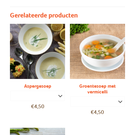
Gerelateerde producten
Aspergesoep
Groentesoep met
vermicelli
€
4,50
€
4,50