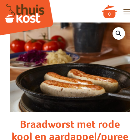
0
Braadworst met rode
kool en aardappel/puree