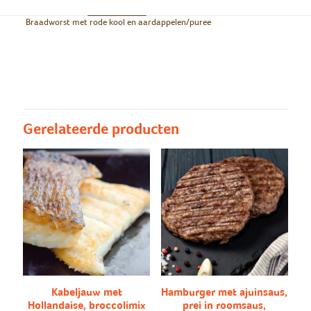
Braadworst met rode kool en aardappelen/puree
Groot/Klein
Groot/Klein, Groot, Klein
Groentrijst/Puree
Groenterijst, Puree
Gerelateerde producten
Kabeljauw met
Hamburger met ajuinsaus,
Hollandaise, broccolimix
prei in roomsaus,