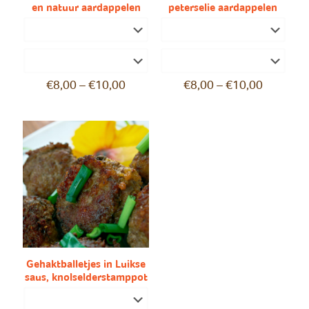
en natuur aardappelen
peterselie aardappelen
€
8,00
–
€
10,00
€
8,00
–
€
10,00
Gehaktballetjes in Luikse
saus, knolselderstamppot