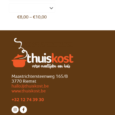
€
8,00
–
€
10,00
Maastrichtersteenweg 165/B
3770 Riemst
hallo@thuiskost.be
www.thuiskost.be
+32 12 74 39 30