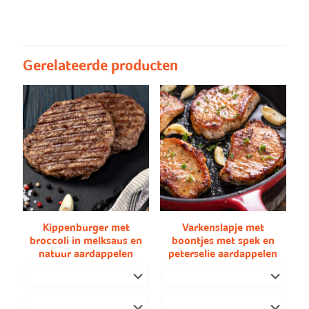
Gebakken
Gebakken aardappelen, puree
aardappelen/puree
Gerelateerde producten
Kippenburger met
Varkenslapje met
broccoli in melksaus en
boontjes met spek en
natuur aardappelen
peterselie aardappelen