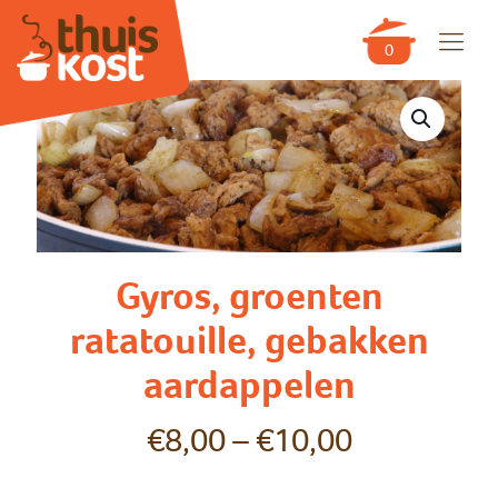
0
Gyros, groenten
ratatouille, gebakken
aardappelen
€
8,00
–
€
10,00