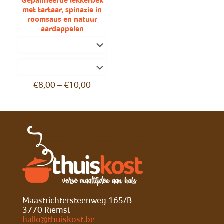
Gepanneerde lekkerbek
met tartaar, spinazie in
roomsaus en natuur
aardappelen
€
8,00
–
€
10,00
Maastrichtersteenweg 165/B
3770 Riemst
hallo@thuiskost.be