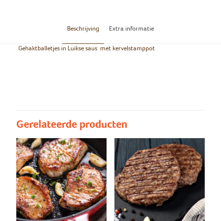
Beschrijving
Extra informatie
Gehaktballetjes in Luikse saus met kervelstamppot
Groot/klein
Groot, Klein
Kervelstamppot
Kervelstamppot
Gerelateerde producten