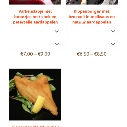
Varkenslapje met
Kippenburger met
boontjes met spek en
broccoli in melksaus en
peterselie aardappelen
natuur aardappelen
€
7,00
–
€
9,00
€
6,50
–
€
8,50