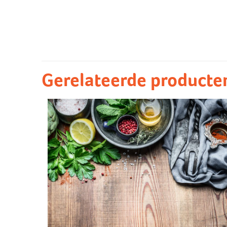
Groot/klein
Peterselie
aardappelen/puree
Gerelateerde producte