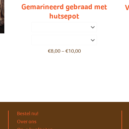
Gemarineerd gebraad met
V
hutsepot
l
€
8,00
–
€
10,00
Bestel nu!
Over ons