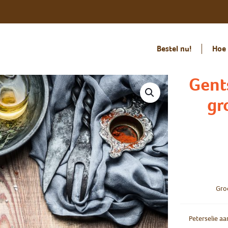
Bestel nu!
Hoe 
Gents
gr
Gro
Peterselie a