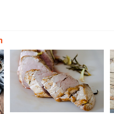
Peterse
n