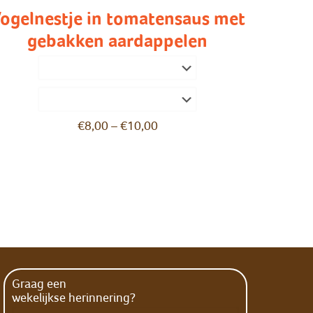
ogelnestje in tomatensaus met
gebakken aardappelen
€
8,00
–
€
10,00
Graag een
wekelijkse herinnering?