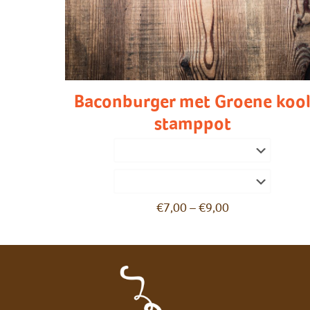
Baconburger met Groene koo
stamppot
€
7,00
–
€
9,00