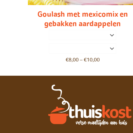
Goulash met mexicomix en
gebakken aardappelen
€
8,00
–
€
10,00