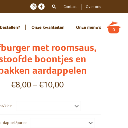
Contact
Over ons
bestellen?
Onze kwaliteiten
Onze menu’s
0
fburger met roomsaus,
stoofde boontjes en
bakken aardappelen
€
8,00
–
€
10,00
ot/klein
ardappel /puree