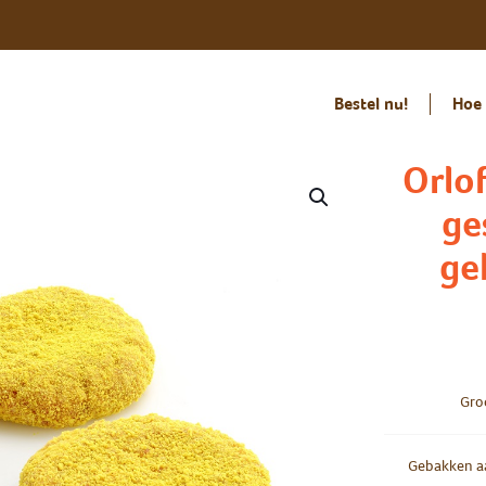
Bestel nu!
Hoe 
Orlo
ge
ge
Gro
Gebakken a