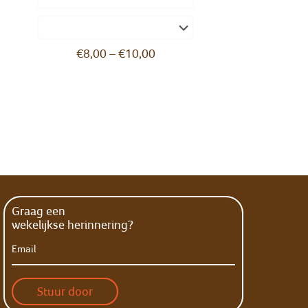
€
8,00
–
€
10,00
Graag een
wekelijkse herinnering?