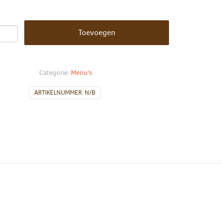
Toevoegen
Categorie:
Menu's
ARTIKELNUMMER:
N/B
Groot, Klein
n aardappelen, puree