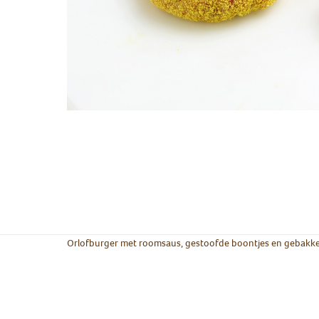
Orlofburger met roomsaus, gestoofde boontjes en gebakk
Groot/klein
Gebakken aardappe
/puree