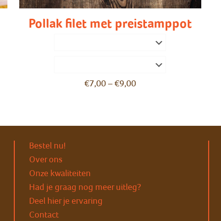
Pollak filet met preistamppot
€
7,00
–
€
9,00
Bestel nu!
Over ons
Onze kwaliteiten
Had je graag nog meer uitleg?
Deel hier je ervaring
Contact