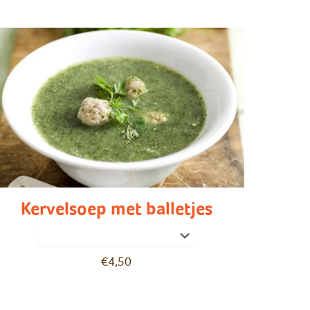
Kervelsoep met balletjes
€
4,50