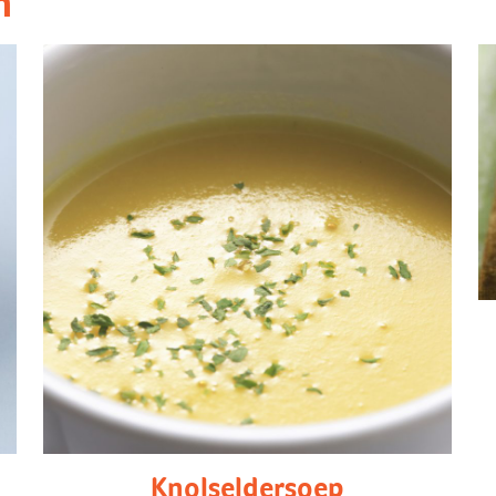
n
Knolseldersoep