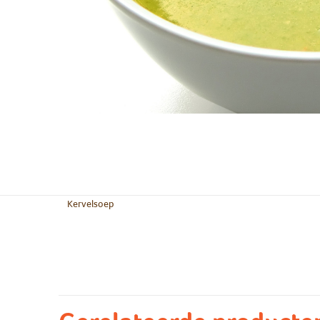
Kervelsoep
maandag/woensdag/