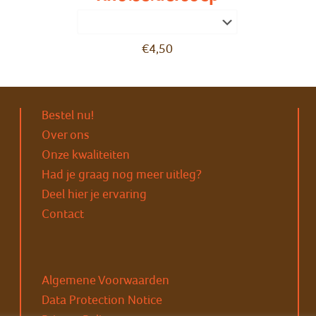
€
4,50
Bestel nu!
Over ons
Onze kwaliteiten
Had je graag nog meer uitleg?
Deel hier je ervaring
Contact
Algemene Voorwaarden
Data Protection Notice