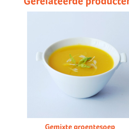
Gerelateerde producte
Gemixte groentesoep