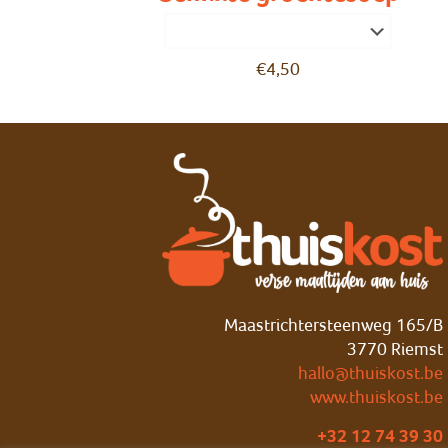
€
4,50
Maastrichtersteenweg 165/B
3770 Riemst
hallo@thuiskost.be
www.thuiskost.be
+32 12 74 39 30