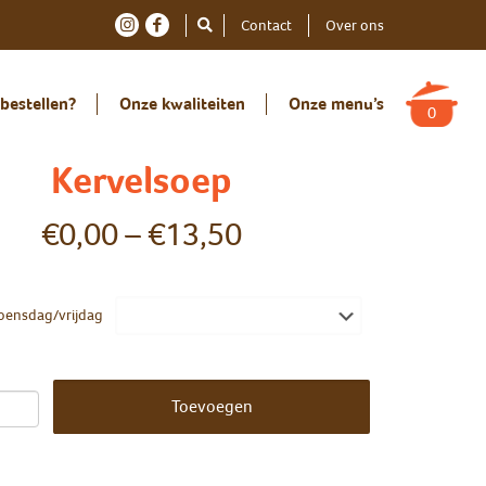
Contact
Over ons
bestellen?
Onze kwaliteiten
Onze menu’s
0
Kervelsoep
€
0,00
–
€
13,50
ensdag/vrijdag
Toevoegen