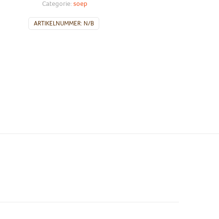
Categorie:
soep
ARTIKELNUMMER:
N/B
g, woensdag, vrijdag