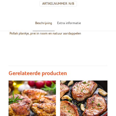
ARTIKELNUMMER:
N/B
Beschrijving
Extra informatie
Pollak plankje, prei in room en natuur aardappelen
Groot/klein
Groot, Klein
Natuur
Natuur aardappelen, puree
aardappelen/puree
Gerelateerde producten