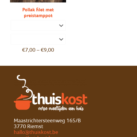
Pollak filet met
preistamppot
€
7,00
–
€
9,00
Maastrichtersteenweg 165/B
3770 Riemst
hallo@thuiskost.be