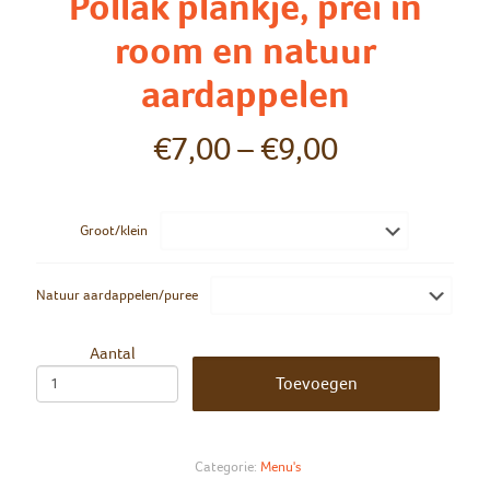
Pollak plankje, prei in
room en natuur
aardappelen
€
7,00
–
€
9,00
Groot/klein
Natuur aardappelen/puree
Aantal
Toevoegen
Categorie:
Menu's