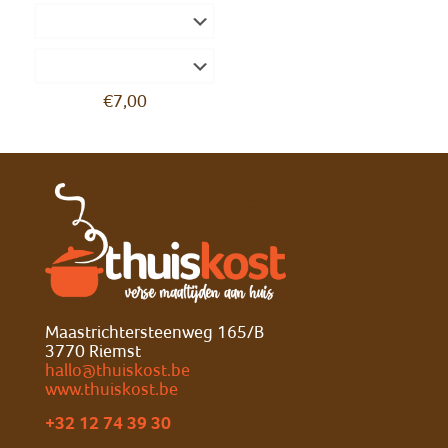
€
7,00
Maastrichtersteenweg 165/B
3770 Riemst
hallo@thuiskost.be
www.thuiskost.be
+32 12 74 39 30