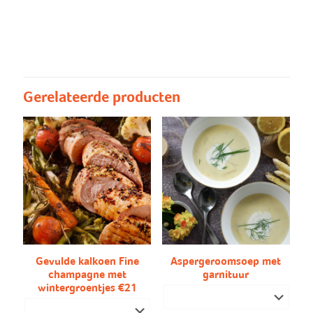
Afhalen/Leveren enkel
Afhalen, Leveren enkel 23 en 30
23 en 30 december
december
Kerstmis/Nieuwjaar
Kerstmis, Nieuwjaar
Gerelateerde producten
Gevulde kalkoen Fine
Aspergeroomsoep met
champagne met
garnituur
wintergroentjes €21