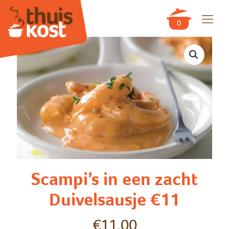
0
Scampi’s in een zacht
Duivelsausje €11
€
11,00