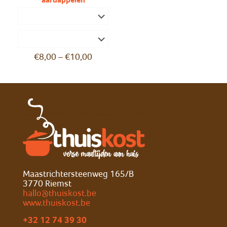
aardappelen
€
8,00
–
€
10,00
Maastrichtersteenweg 165/B
3770 Riemst
hallo@thuiskost.be
www.thuiskost.be
+32 12 74 39 30