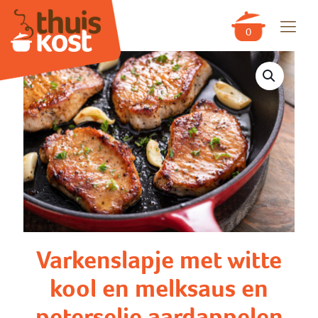
0
Varkenslapje met witte
kool en melksaus en
peterselie aardappelen