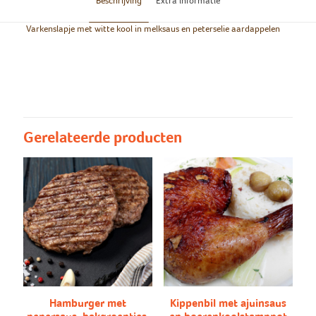
Beschrijving
Extra informatie
Varkenslapje met witte kool in melksaus en peterselie aardappelen
Groot/klein
Groot, Klein
Peterselie
Peterselie aardappelen, puree
aardappelen/puree
Gerelateerde producten
Hamburger met
Kippenbil met ajuinsaus