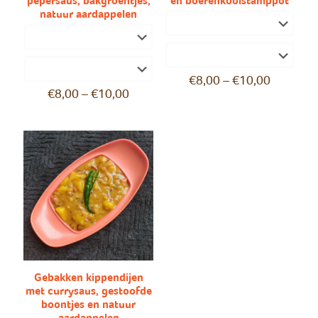
pepersaus, bakgroentjes,
en boerenkoolstamppot
natuur aardappelen
€
8,00
–
€
10,00
€
8,00
–
€
10,00
Gebakken kippendijen
met currysaus, gestoofde
boontjes en natuur