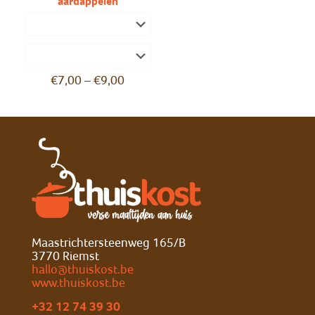
aardappelen
€
7,00
–
€
9,00
Maastrichtersteenweg 165/B
3770 Riemst
hallo@thuiskost.be
www.thuiskost.be
+32 12 74 39 30