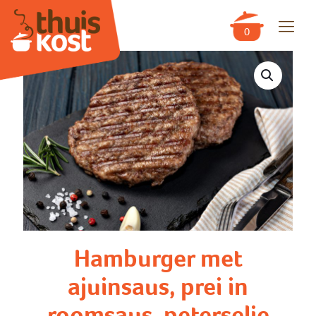
0
Hamburger met
ajuinsaus, prei in
roomsaus, peterselie