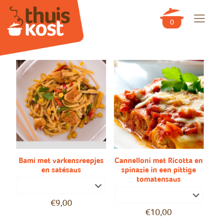
0
Bami met varkensreepjes
Cannelloni met Ricotta en
en satésaus
spinazie in een pittige
tomatensaus
€
9,00
€
10,00