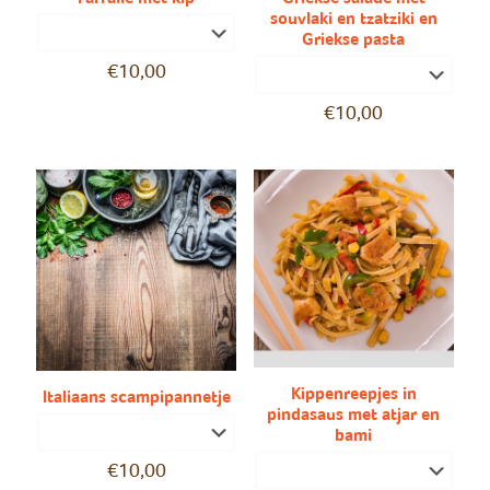
souvlaki en tzatziki en
Griekse pasta
€
10,00
€
10,00
Kippenreepjes in
Italiaans scampipannetje
pindasaus met atjar en
bami
€
10,00