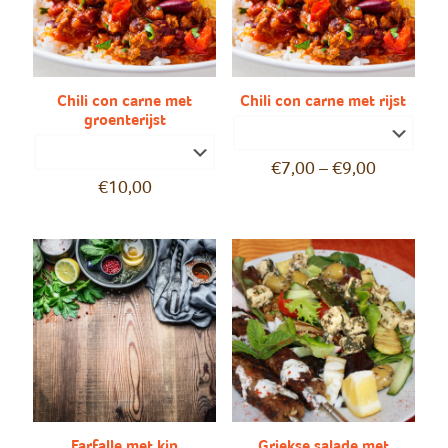
Chili con carne met
Chili con carne met rijst
groenterijst
€
7,00
–
€
9,00
€
10,00
Farfalle met kip
Griekse salade met