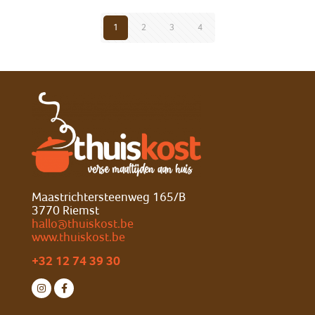
1
2
3
4
Maastrichtersteenweg 165/B
3770 Riemst
hallo@thuiskost.be
www.thuiskost.be
+32 12 74 39 30