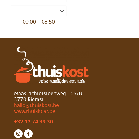
€
0,00
–
€
8,50
Maastrichtersteenweg 165/B
3770 Riemst
hallo@thuiskost.be
www.thuiskost.be
+32 12 74 39 30