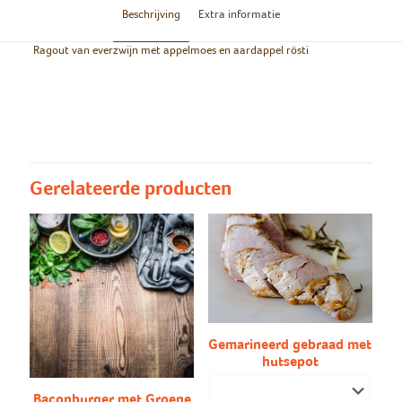
Beschrijving
Extra informatie
Ragout van everzwijn met appelmoes en aardappel rösti
Groot/klein
Groot, Klein
Aardappel rösti, natuur
Aardappel rösti/puree
aardappelen
Gerelateerde producten
Gemarineerd gebraad met
hutsepot
Baconburger met Groene