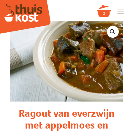
0
Ragout van everzwijn
met appelmoes en