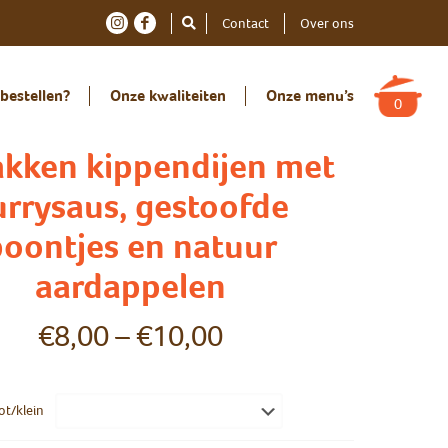
Contact
Over ons
bestellen?
Onze kwaliteiten
Onze menu’s
0
kken kippendijen met
urrysaus, gestoofde
oontjes en natuur
aardappelen
€
8,00
–
€
10,00
ot/klein