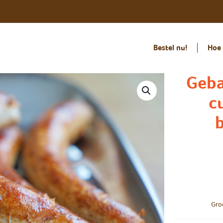
Bestel nu!
Hoe 
Geba
c
b
Gro