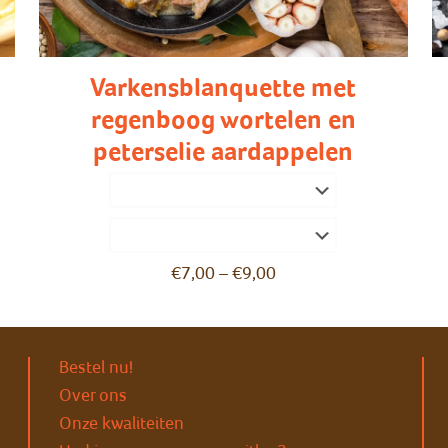
Varkensblanquette met
regenboog wortelen en
peterselie aardappelen
€
7,00
–
€
9,00
Bestel nu!
Over ons
Onze kwaliteiten