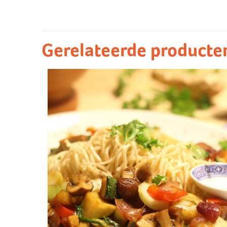
Natuur
aardappelen/puree
Gerelateerde producte