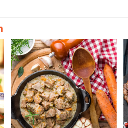
Natu
n