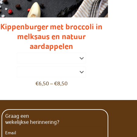
Kippenburger met broccoli in
melksaus en natuur
aardappelen
€
6,50
–
€
8,50
Graag een
wekelijkse herinnering?