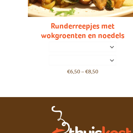
Runderreepjes met
wokgroenten en noedels
€
6,50
–
€
8,50