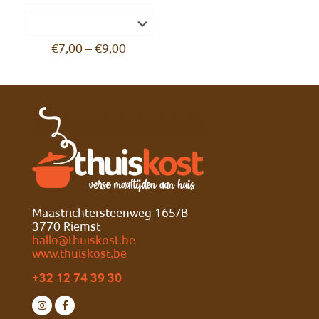
€
7,00
–
€
9,00
Maastrichtersteenweg 165/B
3770 Riemst
hallo@thuiskost.be
www.thuiskost.be
+32 12 74 39 30