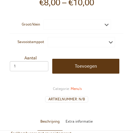
€
8,00
–
€
10,00
Groot/klein
Savooistamppot
Aantal
Toevoegen
Categorie:
Menu's
ARTIKELNUMMER:
N/B
Beschrijving
Extra informatie