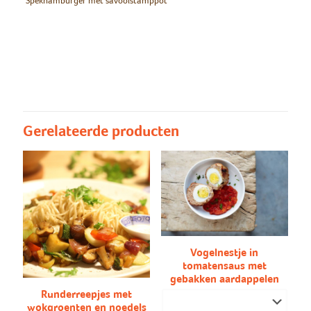
Spekhamburger met savooistamppot
Groot/klein
Groot, Klein
Savooistamppot
Savooistamppot
Gerelateerde producten
Vogelnestje in
tomatensaus met
gebakken aardappelen
Runderreepjes met
wokgroenten en noedels