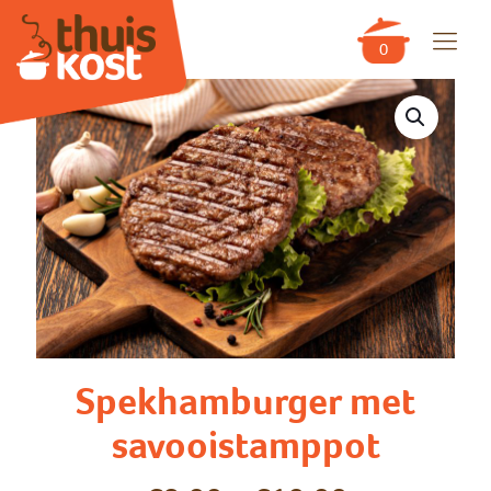
0
Spekhamburger met
savooistamppot