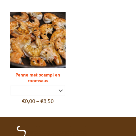
Penne met scampi en
roomsaus
€
0,00
–
€
8,50