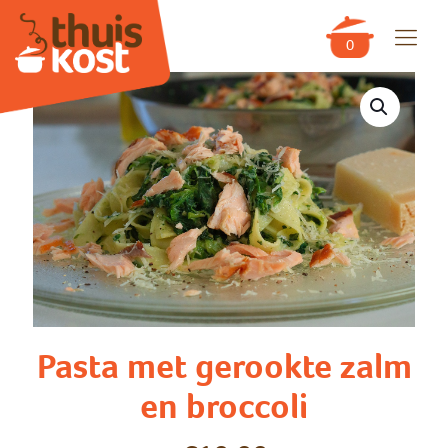
0
Pasta met gerookte zalm
en broccoli