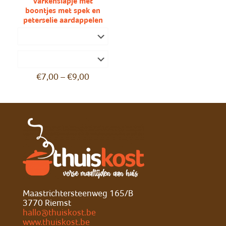
Varkenslapje met
boontjes met spek en
peterselie aardappelen
€
7,00
–
€
9,00
Maastrichtersteenweg 165/B
3770 Riemst
hallo@thuiskost.be
www.thuiskost.be