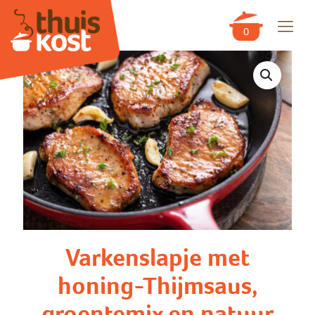
0
Varkenslapje met
honing-Thijmsaus,
groentemix en natuur