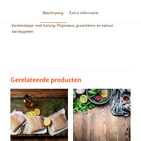
Beschrijving
Extra informatie
Varkenslapje met honing-Thijmsaus, groentemix en natuur
aardappelen
Groot/klein
Groot, Klein
Natuur
Natuur aardappelen, Puree
aardappelen/puree
Gerelateerde producten