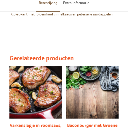
Beschrijving
Extra informatie
Kipkrokant met bloemkool in melksaus en peterselie aardappelen
Groot/klein
Groot, Klein
Peterselie
Peterselie aardappelen, puree
aardappelen/puree
Gerelateerde producten
Varkenslapje in roomsaus,
Baconburger met Groene