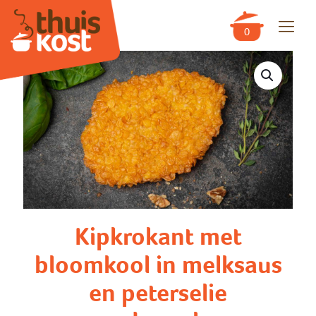
0
Kipkrokant met
bloomkool in melksaus
en peterselie