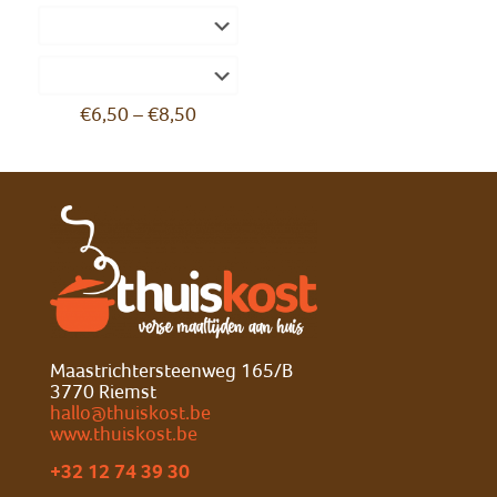
€
6,50
–
€
8,50
Maastrichtersteenweg 165/B
3770 Riemst
hallo@thuiskost.be
www.thuiskost.be
+32 12 74 39 30