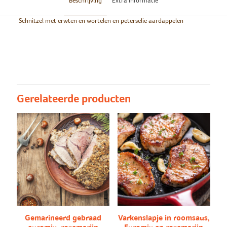
Beschrijving
Extra informatie
Schnitzel met erwten en wortelen en peterselie aardappelen
Groot/klein
Groot, Klein
Peterselie
Peterselie aardappelen, Puree
aardappelen/puree
Gerelateerde producten
Gemarineerd gebraad
Varkenslapje in roomsaus,