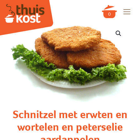
0
Schnitzel met erwten en
wortelen en peterselie
aardappelen