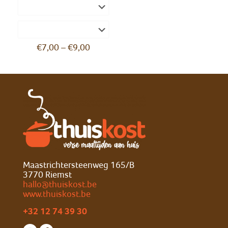
€
7,00
–
€
9,00
Maastrichtersteenweg 165/B
3770 Riemst
hallo@thuiskost.be
www.thuiskost.be
+32 12 74 39 30